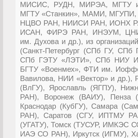
МИСИС, РУДН, МИРЭА, МГТУ и
МГТУ «Станкин», МАМИ, МГУПИ,
НЦВО РАН, НИИСИ РАН, ИОНХ РА
ИСАН, ФИРЭ РАН, ИНЭУМ, ЦН
им. Духова и др.), из организаци
(Санкт-Петербург (СПб ГУ, СПб
СПб ГЭТУ «ЛЭТИ», СПб НИУ ИТ
БГТУ «Военмех», ФТИ им. Иофф
Вавилова, НИИ «Вектор» и др.),
(ВлГУ), Ярославль (ЯГПУ), Ниж
РАН), Воронеж (ВАИУ), Пенза (
Краснодар (КубГУ), Самара (Са
РАН), Саратов (СГУ, ИПТМУ РА
(УГАТУ), Томск (ТУСУР, ИМКЭС С
ИАЭ СО РАН), Иркутск (ИГМУ), Х